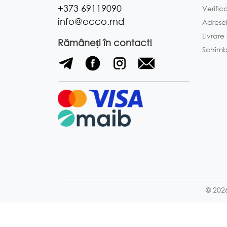
+373 69119090
Verific
info@ecco.md
Adrese
Livrare
Rămâneți în contact!
Schimb 
© 202