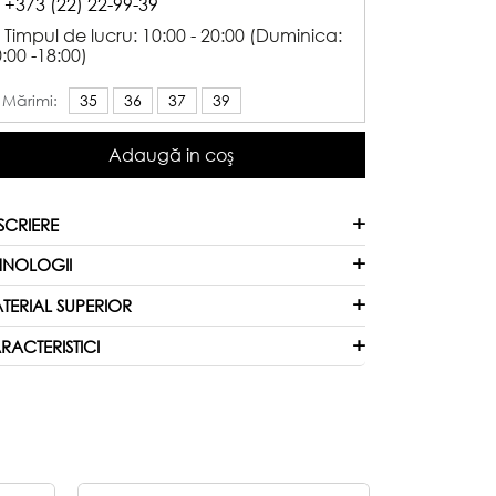
+373 (22) 22-99-39
Timpul de lucru: 10:00 - 20:00 (Duminica:
:00 -18:00)
Mărimi:
35
36
37
39
Adaugă in coş
SCRIERE
HNOLOGII
TERIAL SUPERIOR
RACTERISTICI