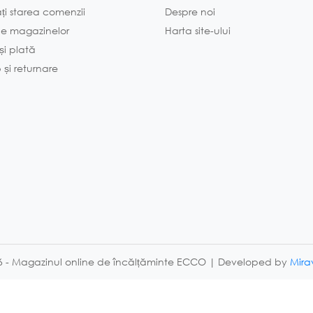
ați starea comenzii
Despre noi
le magazinelor
Harta site-ului
 și plată
și returnare
6 - Magazinul online de încălțăminte ECCO | Developed by
Mir