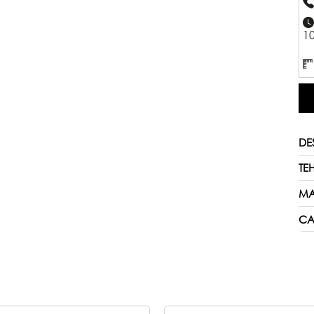
10
DE
TE
MA
CA