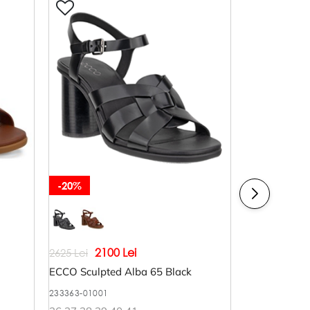
-20%
-20%
2100 Lei
261
2625 Lei
3265 Lei
ECCO Sculpted Alba 65 Black
ECCO Sculpte
233363-01001
233323-01001