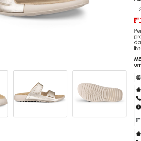
Pe
pr
da
li
Mă
ur