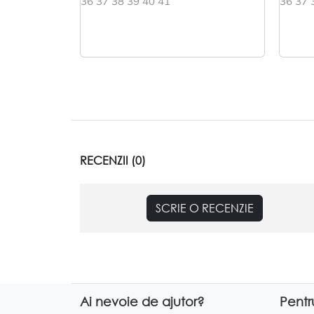
36 37 38 39 40 41
36 37 
RECENZII (0)
SCRIE O RECENZIE
Ai nevoie de ajutor?
Pentr