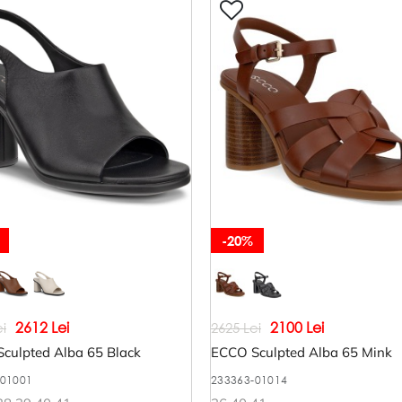
-20%
2612 Lei
2100 Lei
i
2625 Lei
culpted Alba 65 Black
ECCO Sculpted Alba 65 Mink
-01001
233363-01014