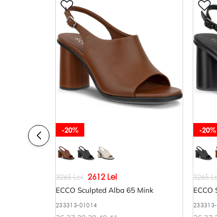
-20%
-20%
2612 Lei
3265 Lei
3265 Le
ECCO Sculpted Alba 65 Mink
ECCO S
233313-01014
233313