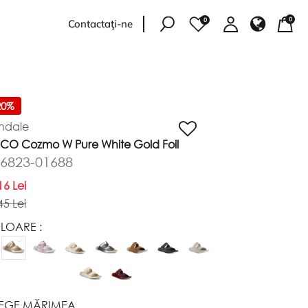
0
0
Contactaţi-ne
RE
ANTOFI
BALERINI
GHETE
20%
ndale
CO Cozmo W Pure White Gold Foil
6823-01688
16 Lei
45 Lei
LOARE :
EGE MĂRIMEA