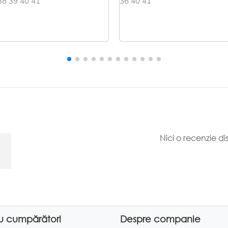
38 39 40 41
36 40 41
Nici o recenzie di
u cumpărători
Despre companie