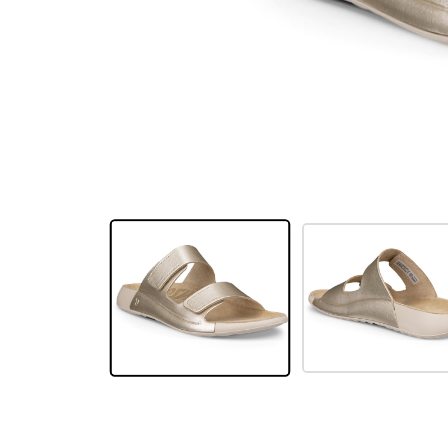
Schimb și returnare
DESPRE COMPANIE
Despre noi
Harta site-ului
POLITICĂ ȘI TERMENI
Termeni și condiții
Politica de confidențialitate