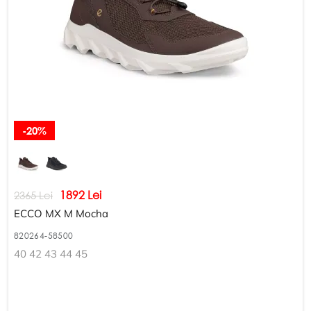
-20%
1892 Lei
2365 Lei
ECCO MX M Mocha
820264-58500
40 42 43 44 45