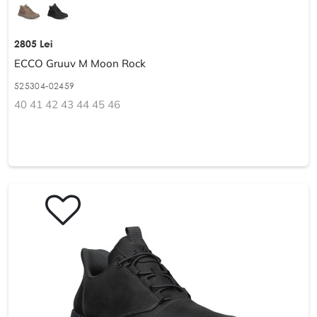
2805 Lei
ECCO Gruuv M Moon Rock
525304-02459
40 41 42 43 44 45 46