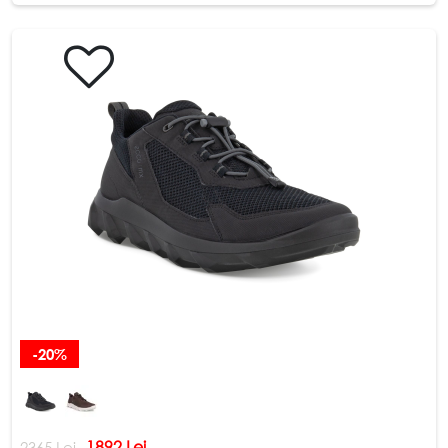
-20%
1892 Lei
2365 Lei