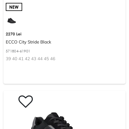
NEW
2270 Lei
ECCO City Stride Black
571804-61901
39 40 41 42 43 44 45 46