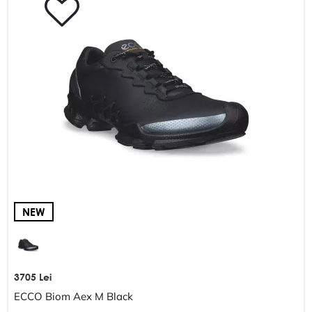
Schimb și returnare
DESPRE COMPANIE
Despre noi
Harta site-ului
POLITICĂ ȘI TERMENI
Termeni și condiții
Politica de confidențialitate
NEW
3705 Lei
ECCO Biom Aex M Black