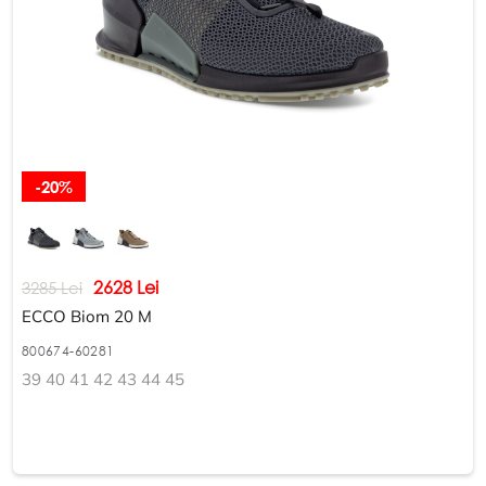
-20%
2628 Lei
3285 Lei
ECCO Biom 20 M
800674-60281
39 40 41 42 43 44 45