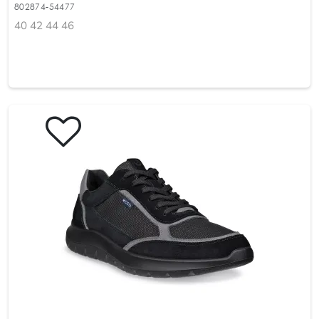
802874-54477
40 42 44 46