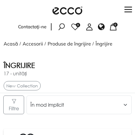
0
0
Contactaţi-ne
Femei
Acasă
Accesorii
Produse de îngrijire
Îngrijire
Bărbați
ÎNGRIJIRE
Copii
17
- unități
Accesorii
New Collection
PENTRU CUMPĂRĂTORI
Filtre
Verificați starea comenzii
Adresele magazinelor
Livrare și plată