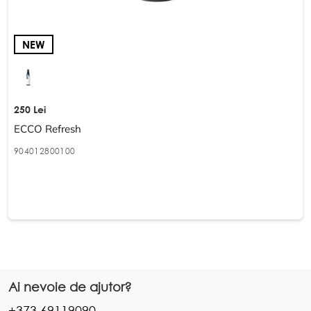
NEW
250 Lei
ECCO Refresh
904012800100
Ai nevoie de ajutor?
+373 69119090