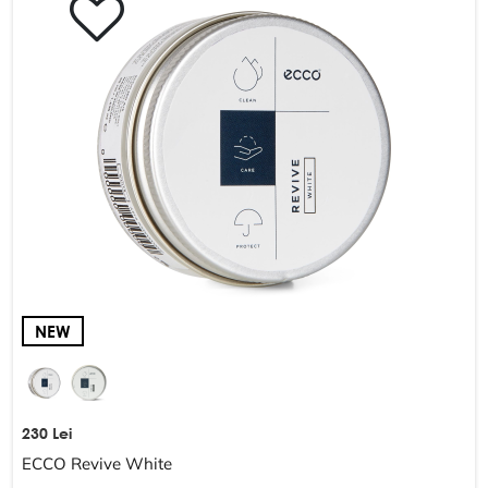
Schimb și returnare
DESPRE COMPANIE
Despre noi
Harta site-ului
POLITICĂ ȘI TERMENI
Termeni și condiții
Politica de confidențialitate
NEW
230 Lei
ECCO Revive White