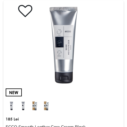
NEW
185 Lei
ECCO Smooth Leather Care Cream Black