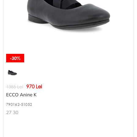
-30%
970 Lei
1385 Lei
ECCO Anine K
790162-51052
27 30