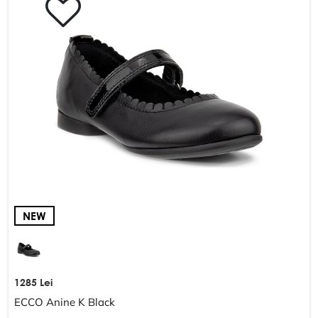
Schimb și returnare
DESPRE COMPANIE
Despre noi
Harta site-ului
POLITICĂ ȘI TERMENI
Termeni și condiții
Politica de confidențialitate
NEW
1285 Lei
ECCO Anine K Black