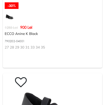
-30%
900 Lei
1285 Lei
ECCO Anine K Black
790202-04001
27 28 29 30 31 33 34 35