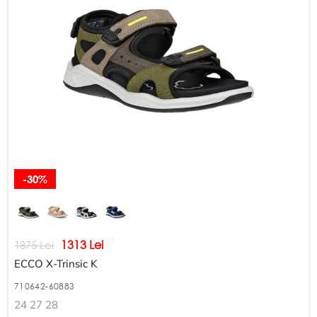
-30%
1313 Lei
1875 Lei
ECCO X-Trinsic K
710642-60883
24 27 28