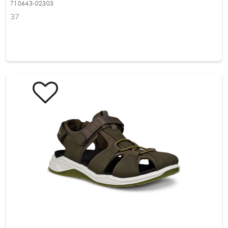
710643-02303
37