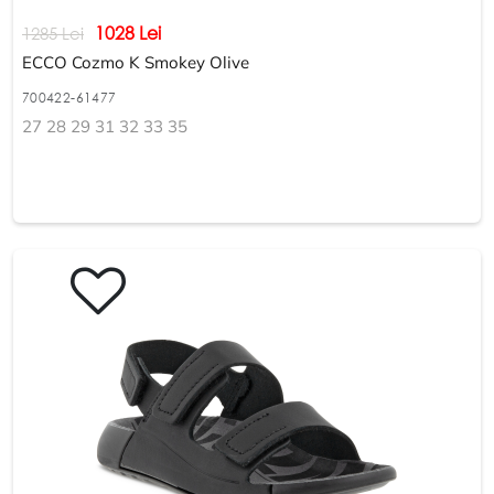
1028 Lei
1285 Lei
ECCO Cozmo K Smokey Olive
700422-61477
27 28 29 31 32 33 35