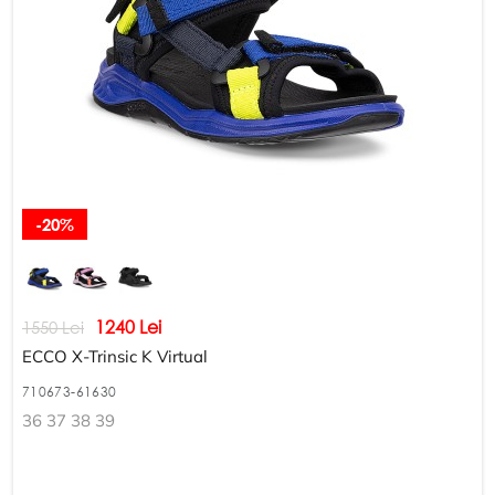
-20%
1240 Lei
1550 Lei
ECCO X-Trinsic K Virtual
710673-61630
36 37 38 39