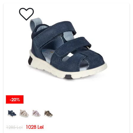
Schimb și returnare
DESPRE COMPANIE
Despre noi
Harta site-ului
POLITICĂ ȘI TERMENI
Termeni și condiții
Politica de confidențialitate
-20%
1028 Lei
1285 Lei