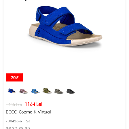
-20%
1164 Lei
1455 Lei
ECCO Cozmo K Virtual
700423-61123
36 37 38 39