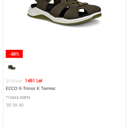
-30%
1481 Lei
2115 Lei
ECCO X-Trinsic K Tarmac
710633-55894
38 39 40