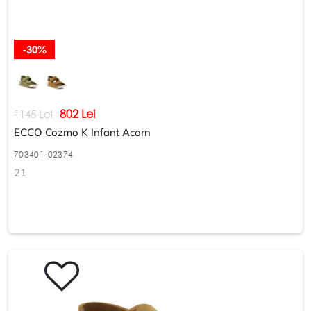
-30%
802 Lei
1145 Lei
ECCO Cozmo K Infant Acorn
703401-02374
21