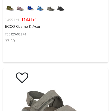
1164 Lei
1455 Lei
ECCO Cozmo K Acorn
700423-02374
37 39