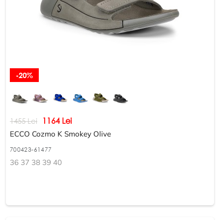
-20%
1164 Lei
1455 Lei
ECCO Cozmo K Smokey Olive
700423-61477
36 37 38 39 40