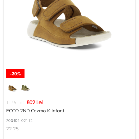
-30%
802 Lei
1145 Lei
ECCO 2ND Cozmo K Infant
703401-02112
22 25