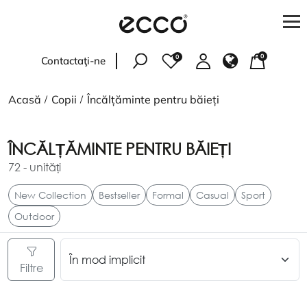
0
0
Contactaţi-ne
Femei
Acasă
Copii
Încălțăminte pentru băieți
Bărbați
ÎNCĂLȚĂMINTE PENTRU BĂIEȚI
Copii
72
- unități
Accesorii
New Collection
Bestseller
Formal
Casual
Sport
Outdoor
PENTRU CUMPĂRĂTORI
Verificați starea comenzii
Filtre
Adresele magazinelor
Livrare și plată