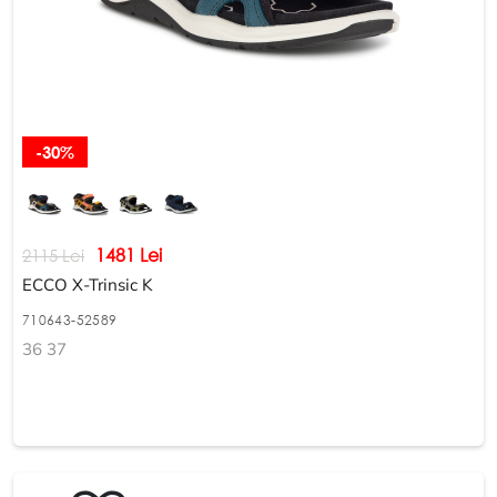
-30%
1481 Lei
2115 Lei
ЕССО X-Trinsic K
710643-52589
36 37