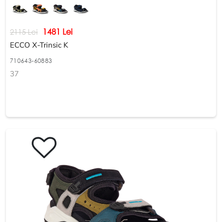
1481 Lei
2115 Lei
ECCO X-Trinsic K
710643-60883
37