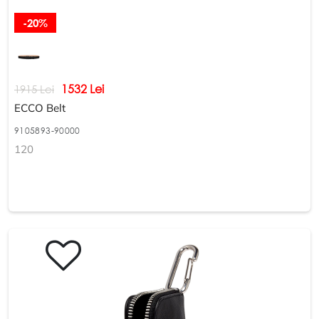
-20%
1532 Lei
1915 Lei
ECCO Belt
9105893-90000
120