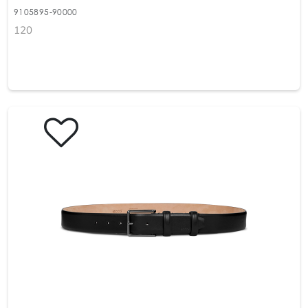
9105895-90000
120