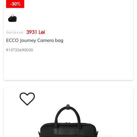
-30%
3931 Lei
5615 Lei
ECCO Journey Camera bag
910720690000