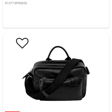
910775990000