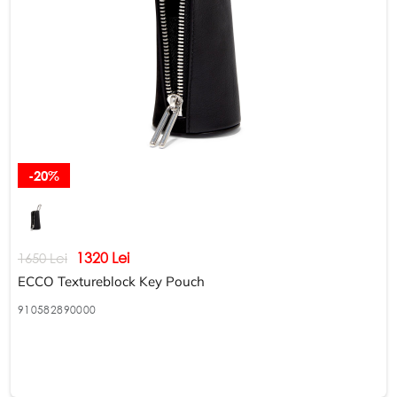
-20%
1320 Lei
1650 Lei
ECCO Textureblock Key Pouch
910582890000