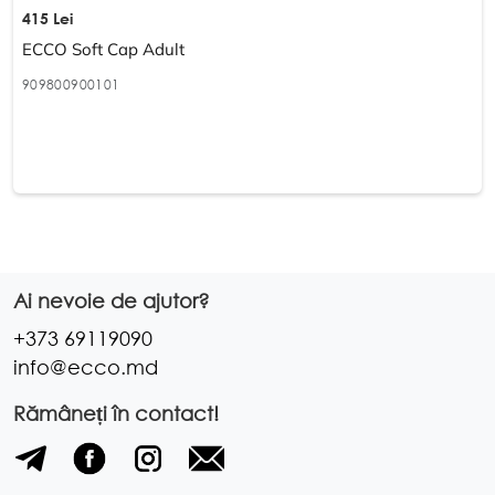
415 Lei
ECCO Soft Cap Adult
909800900101
Ai nevoie de ajutor?
+373 69119090
info@ecco.md
Rămâneți în contact!