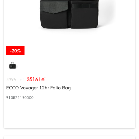
-20%
3516 Lei
4395 Lei
ECCO Voyager 12hr Folio Bag
910821190000