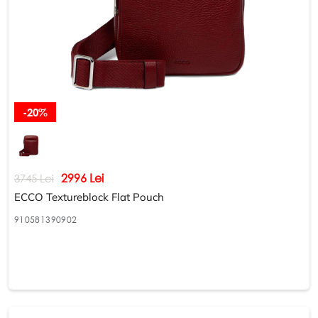
-20%
2996 Lei
3745 Lei
ECCO Textureblock Flat Pouch
910581390902