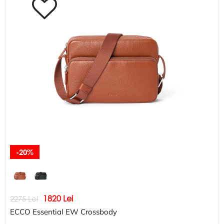
Schimb și returnare
DESPRE COMPANIE
Despre noi
Harta site-ului
POLITICĂ ȘI TERMENI
Termeni și condiții
Politica de confidențialitate
-20%
1820 Lei
2275 Lei
ECCO Essential EW Crossbody