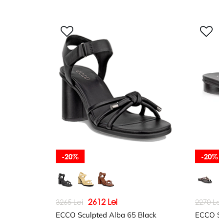
-20%
-20%
2612 Lei
3265 Lei
2270 Le
ECCO Sculpted Alba 65 Black
ECCO S