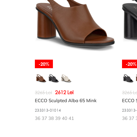
Schimb și returnare
DESPRE COMPANIE
Despre noi
Harta site-ului
POLITICĂ ȘI TERMENI
Termeni și condiții
-20%
-20%
Politica de confidențialitate
2612 Lei
3265 Lei
3265 Le
ECCO Sculpted Alba 65 Mink
ECCO S
233313-01014
233313
36 37 38 39 40 41
36 37 