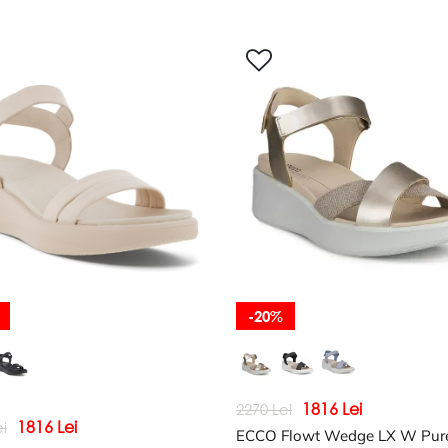
-20%
1816 Lei
2270 Lei
1816 Lei
i
ECCO Flowt Wedge LX W Pu