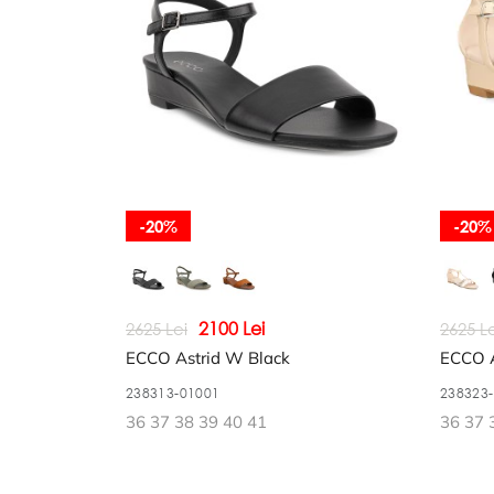
-20%
-20%
2100 Lei
2625 Lei
2625 Le
ECCO Astrid W Black
ECCO A
238313-01001
238323
36 37 38 39 40 41
36 37 