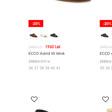
-20%
-20%
1960 Lei
2450 Lei
2450 Le
ECCO Astrid W Mink
ECCO A
238303-01014
238303
36 37 38 39 40 41
35 36 