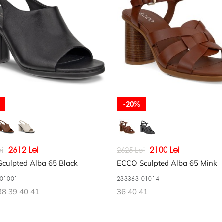
-20%
2612 Lei
2100 Lei
i
2625 Lei
culpted Alba 65 Black
ECCO Sculpted Alba 65 Mink
-01001
233363-01014
38 39 40 41
36 40 41