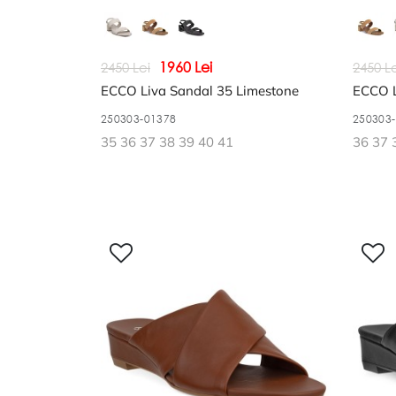
1960 Lei
2450 Lei
2450 Le
ECCO Liva Sandal 35 Limestone
ECCO L
250303-01378
250303
35 36 37 38 39 40 41
36 37 