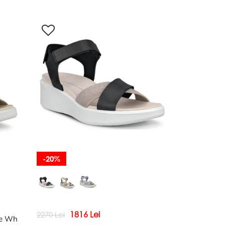
-20%
1816 Lei
2270 Lei
re Wh