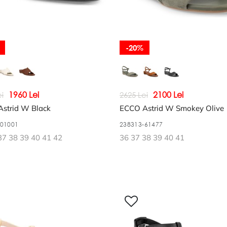
-20%
1960 Lei
2100 Lei
i
2625 Lei
strid W Black
ECCO Astrid W Smokey Olive
-01001
238313-61477
37 38 39 40 41 42
36 37 38 39 40 41