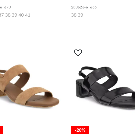
-61670
250623-61655
37 38 39 40 41
38 39
-20%