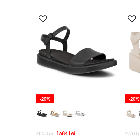
-20%
-20%
1684 Lei
2105 Lei
2270 Le