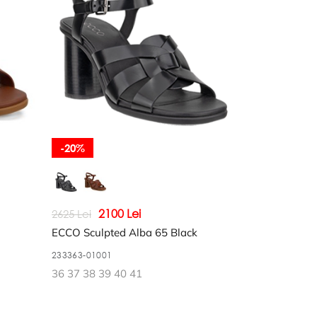
-20%
2100 Lei
2625 Lei
ECCO Sculpted Alba 65 Black
233363-01001
36 37 38 39 40 41