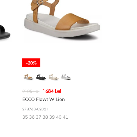
-20%
1684 Lei
2105 Lei
ECCO Flowt W Lion
273763-02021
35 36 37 38 39 40 41