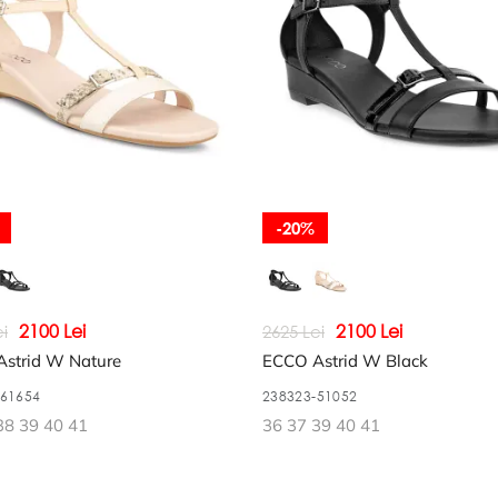
-20%
2100 Lei
2100 Lei
i
2625 Lei
strid W Nature
ECCO Astrid W Black
-61654
238323-51052
38 39 40 41
36 37 39 40 41