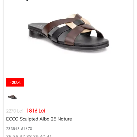
-20%
1816 Lei
2270 Lei
ECCO Sculpted Alba 25 Nature
233843-61670
35 36 37 38 39 40 41