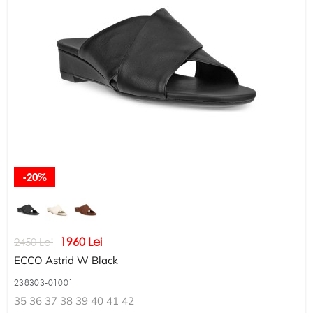
-20%
1960 Lei
2450 Lei
ECCO Astrid W Black
238303-01001
35 36 37 38 39 40 41 42