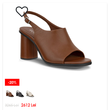
Schimb și returnare
DESPRE COMPANIE
Despre noi
Harta site-ului
POLITICĂ ȘI TERMENI
Termeni și condiții
Politica de confidențialitate
-20%
2612 Lei
3265 Lei