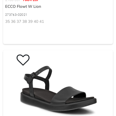
ECCO Flowt W Lion
273763-02021
35 36 37 38 39 40 41