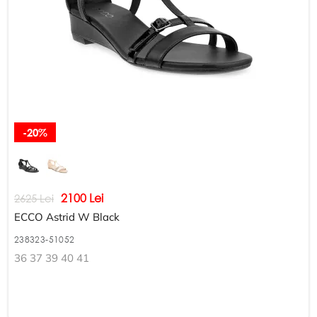
-20%
2100 Lei
2625 Lei
ECCO Astrid W Black
238323-51052
36 37 39 40 41