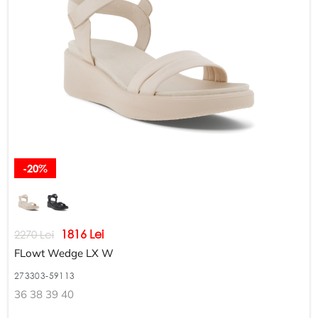
-20%
1816 Lei
2270 Lei
FLowt Wedge LX W
273303-59113
36 38 39 40