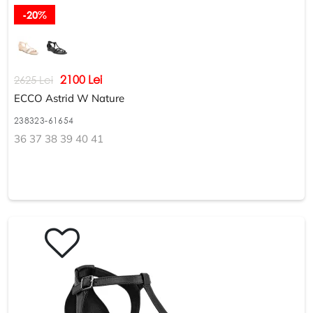
-20%
2100 Lei
2625 Lei
ECCO Astrid W Nature
238323-61654
36 37 38 39 40 41