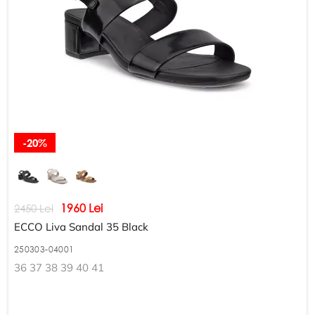
-20%
1960 Lei
2450 Lei
ECCO Liva Sandal 35 Black
250303-04001
36 37 38 39 40 41