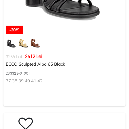
-20%
2612 Lei
3265 Lei
ECCO Sculpted Alba 65 Black
233323-01001
37 38 39 40 41 42