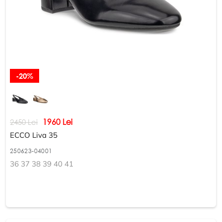
-20%
1960 Lei
2450 Lei
ECCO Liva 35
250623-04001
36 37 38 39 40 41