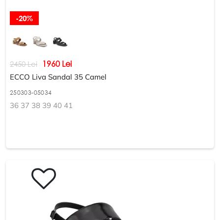
-20%
1960 Lei
2450 Lei
ECCO Liva Sandal 35 Camel
250303-05034
36 37 38 39 40 41