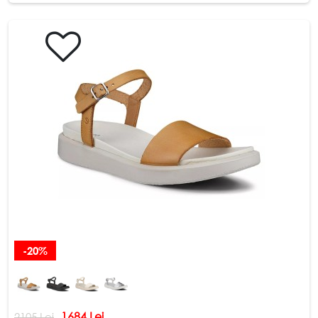
-20%
1684 Lei
2105 Lei