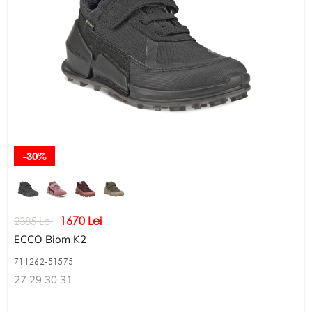
-30%
1670 Lei
2385 Lei
ECCO Biom K2
711262-51575
27 29 30 31