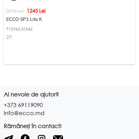
1245 Lei
2075 Lei
ECCO SP1 Lite K
712762-51562
27
Ai nevoie de ajutor?
+373 69119090
info@ecco.md
Rămâneți în contact!