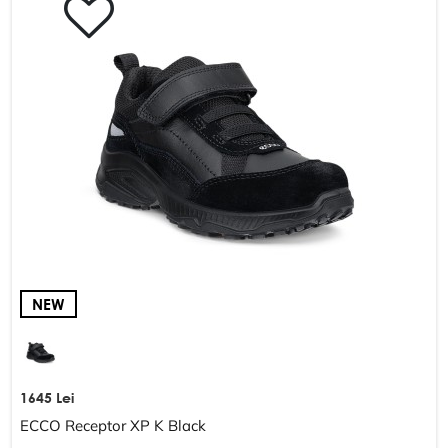
Schimb și returnare
DESPRE COMPANIE
Despre noi
Harta site-ului
POLITICĂ ȘI TERMENI
Termeni și condiții
Politica de confidențialitate
NEW
1645 Lei
ECCO Receptor XP K Black