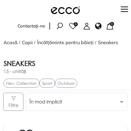
0
0
Contactaţi-ne
Femei
Acasă
Copii
Încălțăminte pentru băieți
Sneakers
Bărbați
SNEAKERS
Copii
15
- unități
Accesorii
New Collection
Sport
Outdoor
PENTRU CUMPĂRĂTORI
Filtre
Verificați starea comenzii
Adresele magazinelor
Livrare și plată