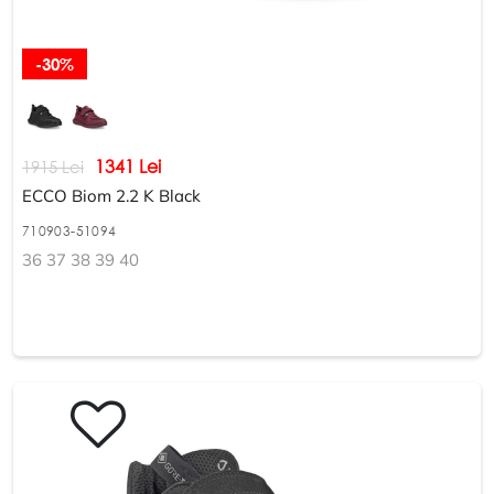
-30%
1341 Lei
1915 Lei
ECCO Biom 2.2 K Black
710903-51094
36 37 38 39 40