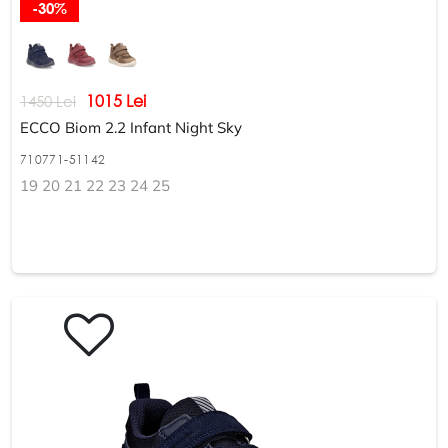
-30%
1015 Lei
1450 Lei
ECCO Biom 2.2 Infant Night Sky
710771-51142
19 20 21 22 23 24 25