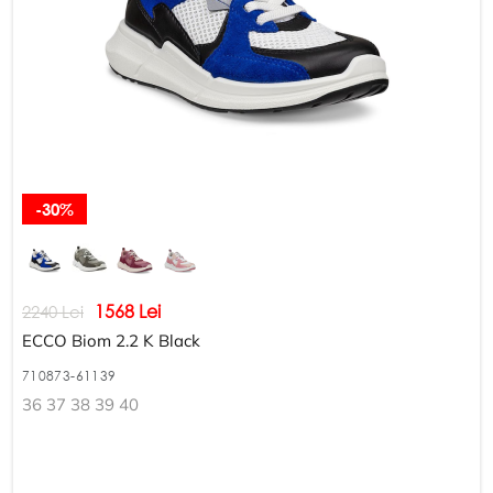
-30%
1568 Lei
2240 Lei
ECCO Biom 2.2 K Black
710873-61139
36 37 38 39 40