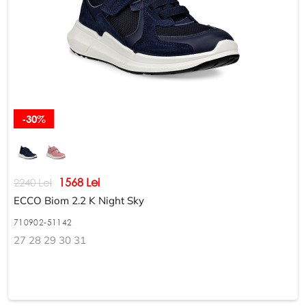
-30%
1568 Lei
2240 Lei
ECCO Biom 2.2 K Night Sky
710902-51142
27 28 29 30 31