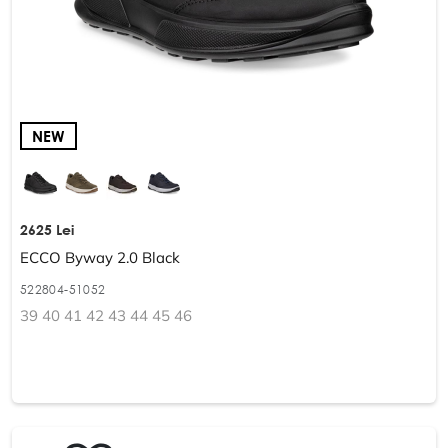
NEW
2625 Lei
ECCO Byway 2.0 Black
522804-51052
39 40 41 42 43 44 45 46