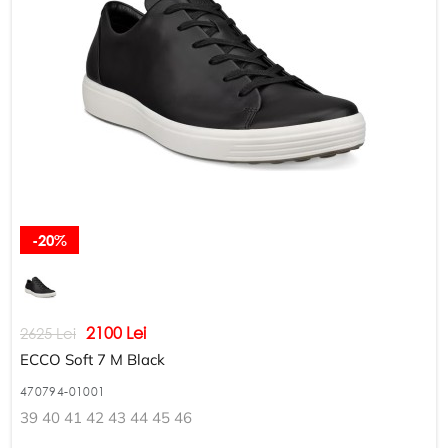
-20%
2100 Lei
2625 Lei
ECCO Soft 7 M Black
470794-01001
39 40 41 42 43 44 45 46