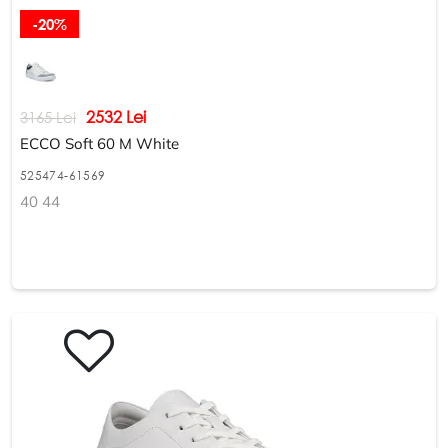
-20%
2532 Lei
3165 Lei
ECCO Soft 60 M White
525474-61569
40 44