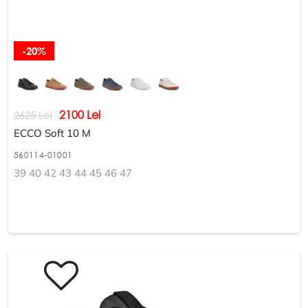
-20%
2100 Lei
2625 Lei
ECCO Soft 10 M
560114-01001
39 40 42 43 44 45 46 47