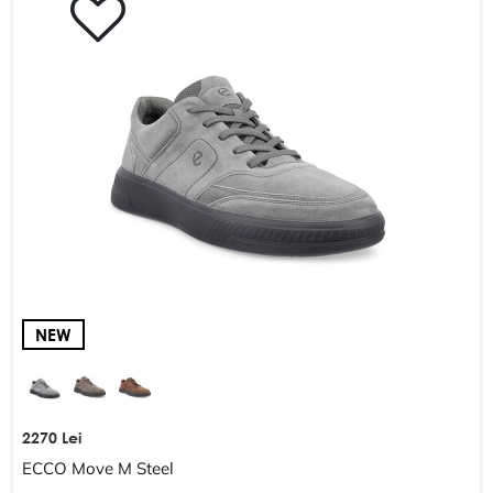
Schimb și returnare
DESPRE COMPANIE
Despre noi
Harta site-ului
POLITICĂ ȘI TERMENI
Termeni și condiții
Politica de confidențialitate
NEW
2270 Lei
ECCO Move M Steel