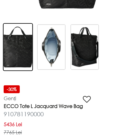
Schimb și returnare
DESPRE COMPANIE
Despre noi
Harta site-ului
POLITICĂ ȘI TERMENI
Termeni și condiții
Politica de confidențialitate
-30%
Genți
ECCO Tote L Jacquard Wave Bag
910781190000
5436 Lei
7765 Lei