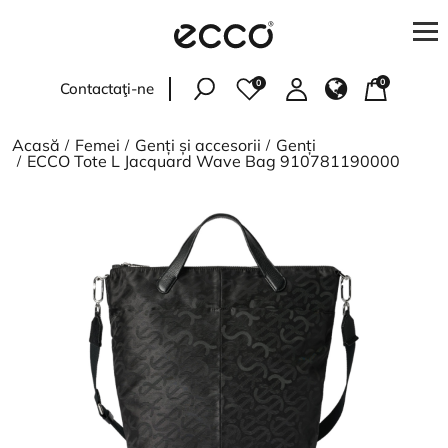
0
0
Contactaţi-ne
Femei
Acasă
Femei
Genți și accesorii
Genți
Bărbați
ECCO Tote L Jacquard Wave Bag 910781190000
Copii
Accesorii
<
>
PENTRU CUMPĂRĂTORI
Verificați starea comenzii
Adresele magazinelor
Livrare și plată