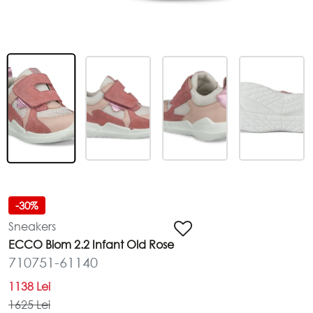
Schimb și returnare
DESPRE COMPANIE
Despre noi
Harta site-ului
POLITICĂ ȘI TERMENI
Termeni și condiții
Politica de confidențialitate
-30%
Sneakers
ECCO Biom 2.2 Infant Old Rose
710751-61140
1138 Lei
1625 Lei