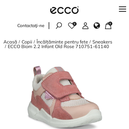
0
0
Contactaţi-ne
Femei
Acasă
Copii
Încălțăminte pentru fete
Sneakers
Bărbați
ECCO Biom 2.2 Infant Old Rose 710751-61140
Copii
Accesorii
<
>
PENTRU CUMPĂRĂTORI
Verificați starea comenzii
Adresele magazinelor
Livrare și plată