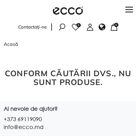
0
0
Contactaţi-ne
Femei
Acasă
Bărbați
Copii
CONFORM CĂUTĂRII DVS., NU
SUNT PRODUSE.
Accesorii
PENTRU CUMPĂRĂTORI
Ai nevoie de ajutor?
Verificați starea comenzii
+373 69119090
Adresele magazinelor
info@ecco.md
Livrare și plată