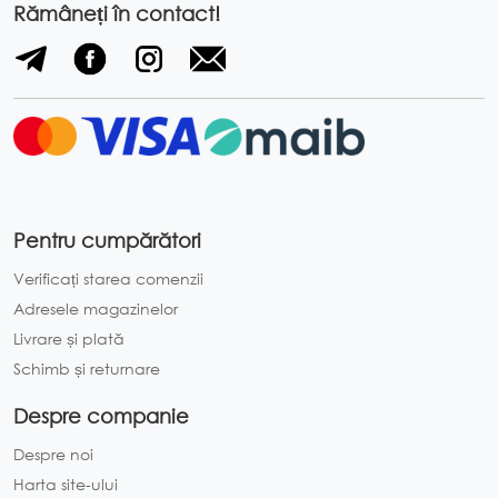
Schimb și returnare
Rămâneți în contact!
DESPRE COMPANIE
Despre noi
Harta site-ului
POLITICĂ ȘI TERMENI
Termeni și condiții
Pentru cumpărători
Politica de confidențialitate
Verificați starea comenzii
Adresele magazinelor
Livrare și plată
Schimb și returnare
Despre companie
Despre noi
Harta site-ului