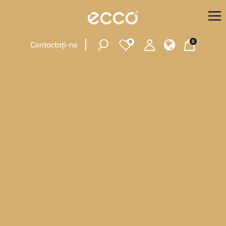
0
0
Contactaţi-ne
Femei
Bărbați
Copii
Accesorii
PENTRU CUMPĂRĂTORI
Verificați starea comenzii
Adresele magazinelor
Livrare și plată