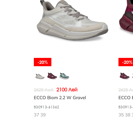
-20%
-20%
2100 Лей
2625 Лей
2625 
ECCO Biom 2.2 W Gravel
ECCO B
830913-61362
830913
37 39
35 38 