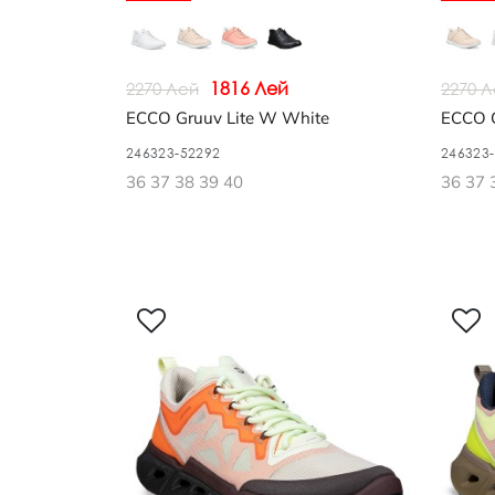
1816 Лей
2270 Лей
2270 
ECCO Gruuv Lite W White
ECCO G
246323-52292
246323
36 37 38 39 40
36 37 