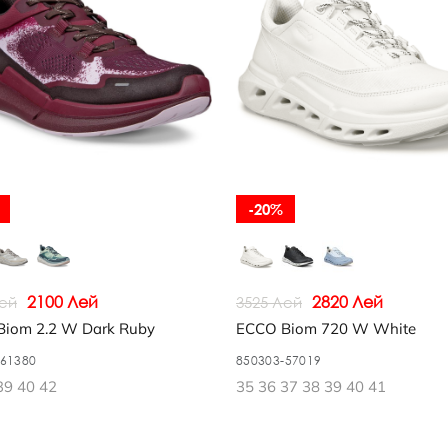
-20%
2100 Лей
2820 Лей
Лей
3525 Лей
iom 2.2 W Dark Ruby
ECCO Biom 720 W White
-61380
850303-57019
39 40 42
35 36 37 38 39 40 41