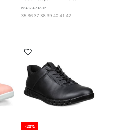
854323-61809
35 36 37 38 39 40 41 42
-20%