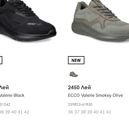
NEW
 Лей
2450 Лей
alerie Black
ECCO Valerie Smokey Olive
-51562
239823-61850
38 39 40 41 42
36 37 38 39 40 41 42