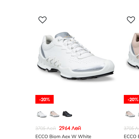
-20%
-20%
2964 Лей
3705 Лей
3705 
ECCO Biom Aex W White
ECCO 