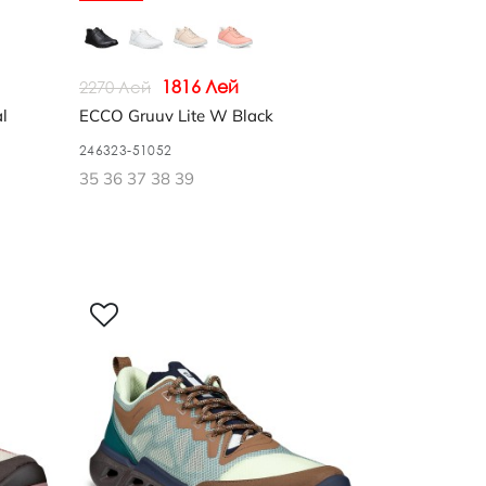
1816 Лей
2270 Лей
l
ECCO Gruuv Lite W Black
246323-51052
35 36 37 38 39