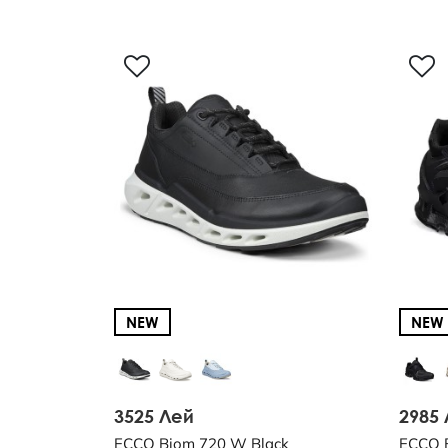
NEW
NEW
3525 Лей
2985
ECCO Biom 720 W Black
ECCO 