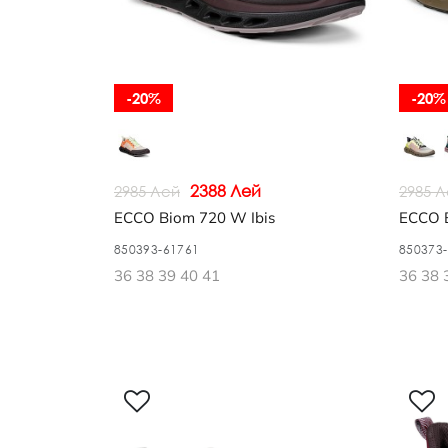
-20%
-20%
2388 Лей
2985 Лей
2985 
ECCO Biom 720 W Ibis
ECCO B
850393-61761
850373
36 38 39 40 41
36 38 