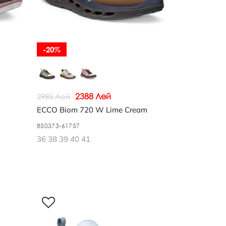
-20%
2388 Лей
2985 Лей
ECCO Biom 720 W Lime Cream
850373-61757
36 38 39 40 41