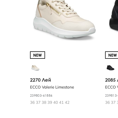
Обмен и возврат
О КОМПАНИИ
О нас
Карта сайта
ПОЛИТИКА И УСЛОВИЯ
Условия и положения
NEW
NEW
Политика конфиденциальности
2270 Лей
2085
ECCO Valerie Limestone
ECCO V
239803-61886
239813
36 37 38 39 40 41 42
36 37 