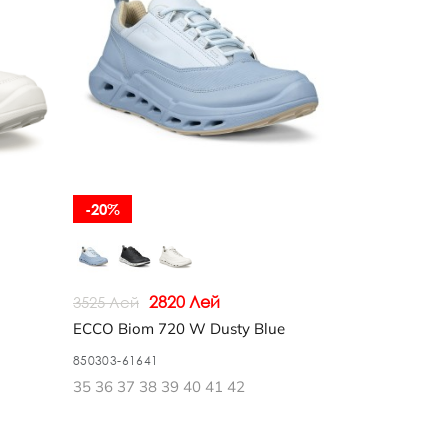
-20%
2820 Лей
3525 Лей
ECCO Biom 720 W Dusty Blue
850303-61641
35 36 37 38 39 40 41 42