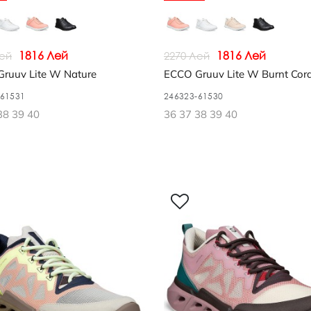
1816 Лей
1816 Лей
Лей
2270 Лей
ruuv Lite W Nature
ECCO Gruuv Lite W Burnt Cora
-61531
246323-61530
38 39 40
36 37 38 39 40