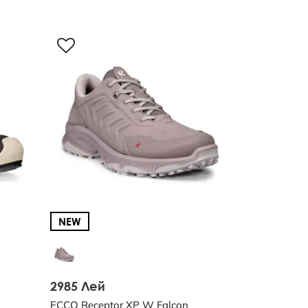
NEW
2985 Лей
ECCO Receptor XP W Falcon