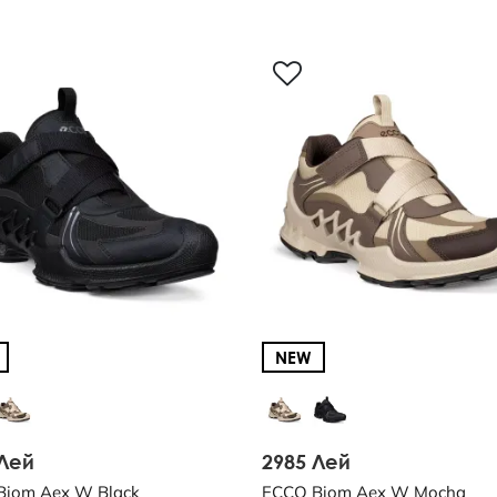
NEW
 Лей
2985 Лей
Biom Aex W Black
ECCO Biom Aex W Mocha